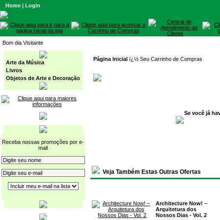
Home
|
Login
Bom dia Visitante
Página Inicial
ï¿½ Seu Carrinho de Compras
Arte da Música
Livros
Objetos de Arte e Decoração
Se você já ha
Receba nossas promoções por e-
mail
Veja Também Estas Outras Ofertas
Architecture Now! –
Arquitetura dos
Nossos Dias - Vol. 2