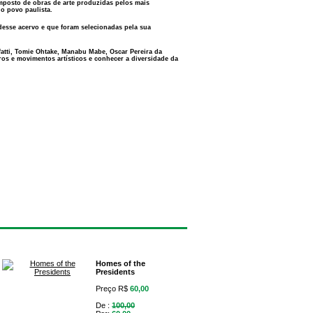
posto de obras de arte produzidas pelos mais
do povo paulista.
desse acervo e que foram selecionadas pela sua
lfatti, Tomie Ohtake, Manabu Mabe, Oscar Pereira da
eros e movimentos artísticos e conhecer a diversidade da
Homes of the
Presidents
Preço R$
60,00
De :
100,00