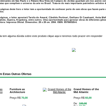
ndeirantes em São Paulo e o Palácio Boa Vista em Campos do Jordão guardam um rico acervo com
tistas que compõem o universo da arte no Brasil. Trata-se do mais importante patrimônio artístico 
 páginas deste livro o leitor tem a oportunidade de conhecer perto de cem obras que fazem parte 
eza.
páginas, o leitor apreciará Tarsila do Amaral, Cândido Portinari, Emiliano Di Cavalcanti, Anita Ma
alixto, Djanira, Krajcberg, entre outros. Uma oportunidade para apreciar obras de diferentes gên
itora: Imprensa Oficial. Dimensões: 28 x 28 cm. 2004. ISBN: 857060326-6.
da tem alguma dúvida sobre este produto
clique aqui
e teremos todo prazer em responder
m Estas Outras Ofertas
Furniture as
Grand Homes of the
Architecture
Mid Atlantic
Preço R$
70,00
Preço R$
60,00
De :
100,00