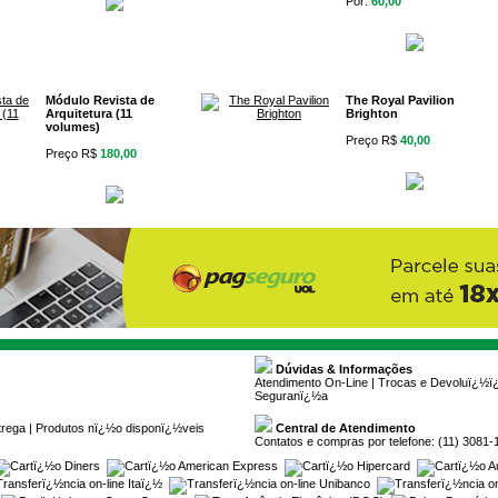
Por:
60,00
Módulo Revista de
The Royal Pavilion
Arquitetura (11
Brighton
volumes)
Preço R$
40,00
Preço R$
180,00
Dúvidas & Informações
Atendimento On-Line
|
Trocas e Devoluï¿½
Seguranï¿½a
trega
|
Produtos nï¿½o disponï¿½veis
Central de Atendimento
Contatos e compras por telefone: (11) 3081-