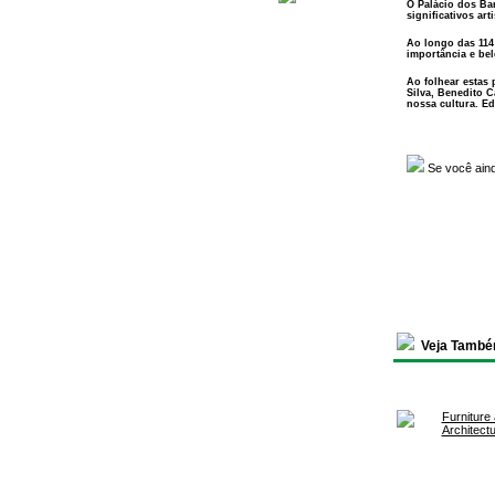
O Palácio dos Ba
significativos ar
Ao longo das 114
importância e bel
Ao folhear estas 
Silva, Benedito C
nossa cultura. Ed
Se você ain
Veja També