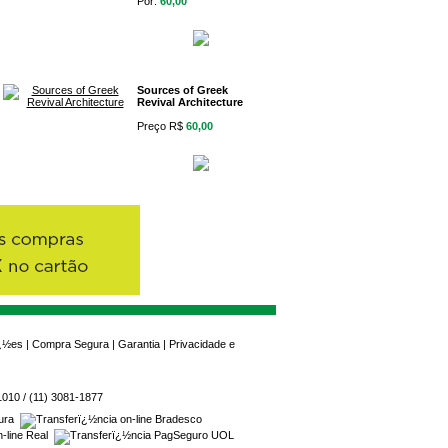
Por:
60,00
Sources of Greek
Revival Architecture
Preço R$
60,00
ï¿½es
|
Compra Segura
|
Garantia
|
Privacidade e
1010 / (11) 3081-1877