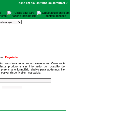
Itens em seu carrinho de compras:
0
uto:
Esgotado
não possuímos este produto em estoque. Caso você
deste produto e ser informado por ocasião do
 preencha o formulário abaixo para podermos lhe
 estiver disponível em nossa loja:
-