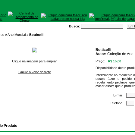
Busca:
ros »
Arte Mundial
»
Botticelli
Botticelli
Autor:
Coleção de Arte
Clique na imagem para ampliar
Preço:
R$ 15,00
Disponibilidade deste prod
Simule o valor do frete
Infelizmente no momento 
deseje fazer o pedido 
recebimento pedimos que
avisar assim que o produto
E-mail:
Telefone:
do Produto