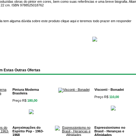
roduzidas obras do pintor em cores, bem como suas referências e uma breve biografia. Altam
 22 cm. ISBN 9788525018762
da tem alguma dúvida sobre este produto
clique aqui
e teremos todo prazer em responder
m Estas Outras Ofertas
Pintura Moderna
Visconti - Bonadei
Brasileira
Preço R$
110,00
Preço R$
180,00
Aproximações do
Espressionismo no
Espírito Pop - 1963-
Brasil - Heranças e
1968
Afinidades